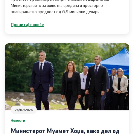
Министерството за животна средина и просторно
планирање во вредност од 6,9 милиони денари.
Планови
Прочитај повеќе
Регистри
Листа согласно закон за квалитет на воздух
Информации
Национални извештаи
Меѓународни извештаи
е-Портали
26/07/2026
Новости
Проекти
Министерот Муамет Хоџа, како дел од