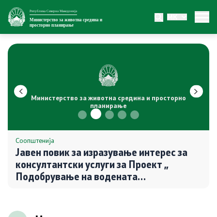
Република Северна Македонија
MK
Министерство
Министерство за животна средина и
просторно планирање
За министерството
Внатрешна организација
Сектори
Министерство за животна средина и просторно
планирање
Органи во состав
Транспарентност
Соопштенија
Јавен повик за изразување интерес за
консултантски услуги за Проект „
Односи со јавност
Подобрување на водената
инфраструктурата на општините во
Новости
Северна Македонија″