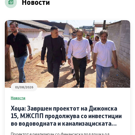
Новости
Соопштенија
Промотивни материјали
Позитивна промена
Регулатива
Законодавство
Конвенции
01/08/2026
Новости
Документи
Хоџа: Завршен проектот на Дижонска
15, МЖСПП продолжува со инвестиции
Стратегии
во водоводната и канализациската
инфраструктура во Чаир
Програми
Проектот е реализиран со финансиска поддршка од