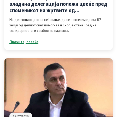
владина делегација положи цвеќе пред
Услуги
споменикот на жртвите од
катастрофалниот земјотрес
На денешниот ден за сеќавање, да се потсетиме дека 87
EXIM
земји од целиот свет помогнаа и Скопје стана Град на
солидарноста, и симбол на надежта.
ИСКЗ
Прочитај повеќе
Студии за ОВЖС
Вода
Бучава
Просторно планирање
Природа
Воздух
24/07/2026