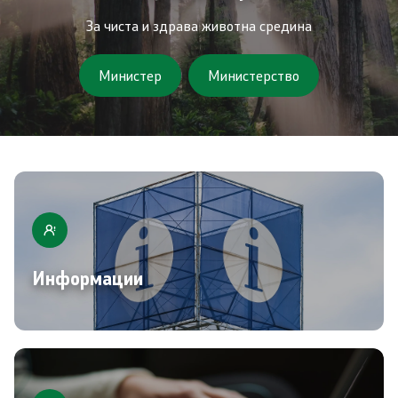
Завршени јавни огласи
За чиста и здрава животна средина
Конкурси
Министер
Министерство
Завршени конкурси
Контакт
Контакт
Изјава за пристапност
Информации
Со еден клик до сите услуги