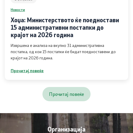
Новости
Отпад
Хоџа: Министерството ќе поедностави
Почва
15 административни постапки до
крајот на 2026 година
Испити
Извршена е анализа на вкупно 31 административна
постапка, од кои 15 постапки ќе бидат поедноставени до
Жиро сметки - Отпад
крајот на 2026 година.
Прочитај повеќе
Објави
Концесии
Прочитај повеќе
Јавни набавки
Јавни огласи
Организација