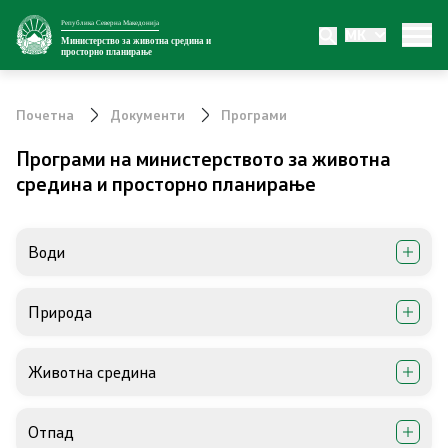
Република Северна Македонија
MK
Министерство
Министерство за животна средина и
просторно планирање
За министерството
Почетна
Документи
Програми
Внатрешна организација
Програми на министерството за животна
средина и просторно планирање
Сектори
Органи во состав
Води
Транспарентност
Природа
Односи со јавност
Животна средина
Новости
Отпад