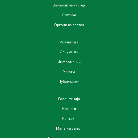
Заменик министер
Планови
Сектори
Органи во состав
Регистри
Регулатива
Листа согласно закон за квалитет на воздух
Документи
Информации
Информации
Услуги
Национални извештаи
Публикации
Меѓународни извештаи
Соопштенија
Новости
е-Портали
Контакт
Проекти
Мапа на сајтот
Политика за приватност