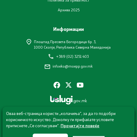
Услуги
Архива 2025
EXIM
Информации
ИСКЗ
Плоштад Пресвета Богородица бр. 3,
1000 Скопје, Република Северна Македонија
Студии за ОВЖС
+389 (02) 3251 403
infoeko@moepp.gov.mk
Вода
Бучава
Просторно планирање
Оваа веб-страница користи „колачиња“, за да го подобри
Природа
корисничкото искуство. Доколку ги прифаќате условите
притиснете „Се согласувам“.
Прочитајте повеќе
Воздух
© 2026 Министерство за животна средина и просторно