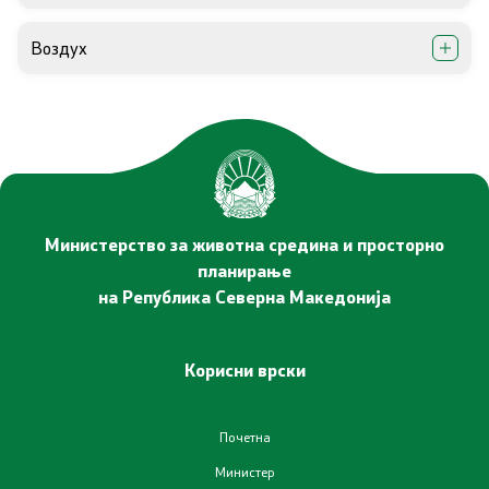
Соопштенија
Воздух
Промотивни материјали
Позитивна промена
Регулатива
Министерство за животна средина и просторно
Законодавство
планирање
на Република Северна Македонија
Конвенции
Корисни врски
Документи
Стратегии
Почетна
Министер
Програми