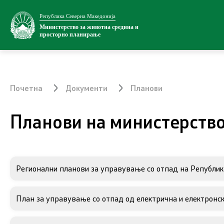
Република Северна Македонија
Министерство
Односи со ј
Министерство за животна средина и
просторно планирање
За министерството
Новости
Внатрешна организација
Соопштени
Почетна
Документи
Планови
Сектори
Промотивн
Планови на министерство
Органи во состав
Позитивна
Транспарентност
Регионални планови за управување со отпад на Републи
Информации
Услуги
План за управување со отпад од електрична и електронск
Национални извештаи
EXIM