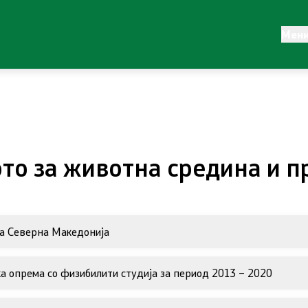
авност
Регулатива
Мен
Законодавство
ја
Конвенции
и материјали
то за животна средина и 
 промена
ка Северна Македонија
Објави
а опрема со физибилити студија за период 2013 – 2020
Концесии