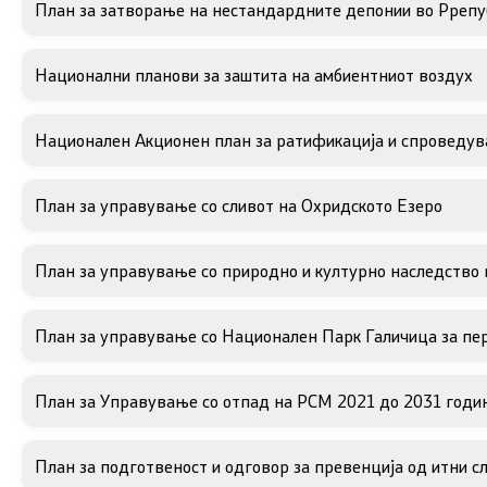
План за затворање на нестандардните депонии во Ррепу
Меѓународни извештаи
ИСКЗ
Национални планови за заштита на амбиентниот воздух
е-Портали
Студии з
Национален Акционен план за ратификација и спроведу
Проекти
Вода
Бучава
План за управување со сливот на Охридското Езеро
Просторно
План за управување со природно и културно наследство 
Природа
План за управување со Национален Парк Галичица за пе
Воздух
План за Управување со отпад на РСМ 2021 до 2031 годи
Отпад
План за подготвеност и одговор за превенција од итни с
Почва