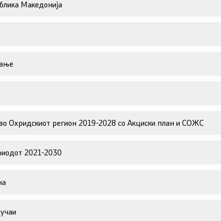
блика Македонија
Јавни набавки
а ОВЖС
Јавни огласи
вање
Завршени јавни огласи
Конкурси
 планирање
Завршени конкурси
во Охридскиот регион 2019-2028 со Акциски план и СОЖС
риодот 2021-2030
на
лучаи