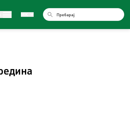
Документи
и
MK
Стратегии
Програми
Планови
средина
Регистри
Листа согласно закон за квалитет на
воздух
Контакт
Контакт