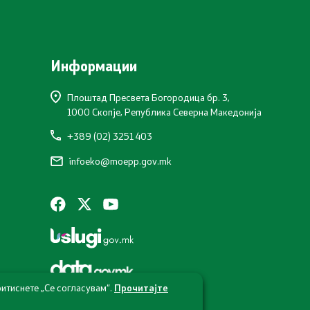
Информации
Плоштад Пресвета Богородица бр. 3,
1000 Скопје, Република Северна Македонија
+389 (02) 3251 403
Со еден клик до сите услуги
infoeko@moepp.gov.mk
итиснете „Се согласувам“.
Прочитајте