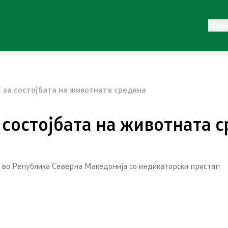
авност
Регулатива
Мен
Законодавство
ја
Конвенции
 за состојбата на животната средина
и материјали
 состојбата на животната 
 промена
 во Република Северна Македонија со индикаторски пристап
Објави
Концесии