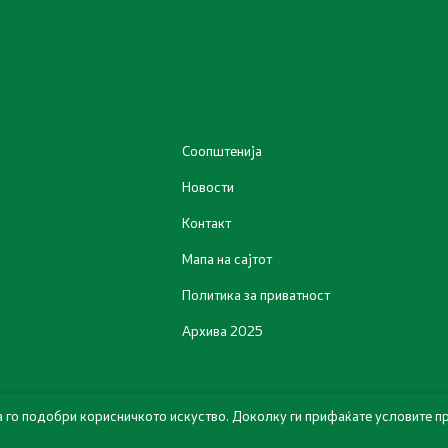
ки - Отпад
Соопштенија
Новости
Контакт
Мапа на сајтот
Политика за приватност
Архива 2025
а го подобри корисничкото искуство. Доколку ги прифаќате условите пр