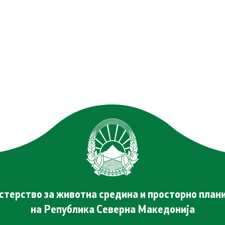
Јавни набавки
а ОВЖС
Јавни огласи
Завршени јавни огласи
Конкурси
 планирање
Завршени конкурси
терство за животна средина и просторно пла
на Република Северна Македонија