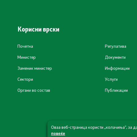
Испити
Жиро смет
Корисни врски
Почетна
Регулатива
Министер
Документи
Заменик министер
Информации
Сектори
Услуги
Органи во состав
Публикации
Оваа веб-страница користи „колачиња“, за д
повеќе