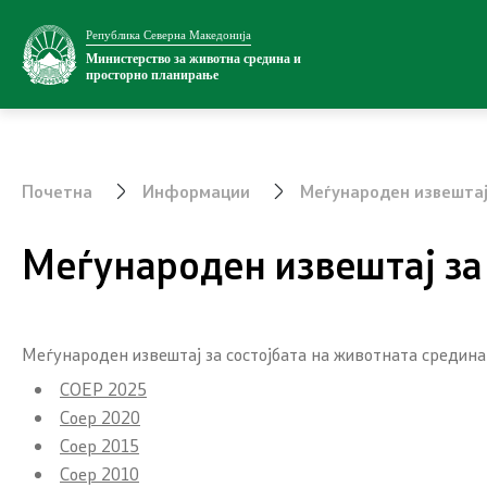
Република Северна Македонија
Министерство
Односи со ј
Министерство за животна средина и
просторно планирање
За министерството
Новости
Внатрешна организација
Соопштени
Почетна
Информации
Меѓународен извештај
Сектори
Промотивн
Меѓународен извештај за
Органи во состав
Позитивна
Транспарентност
Меѓународен извештај за состојбата на животната средина
СОЕР 2025
Информации
Услуги
Соер 2020
Соер 2015
Национални извештаи
EXIM
Соер 2010