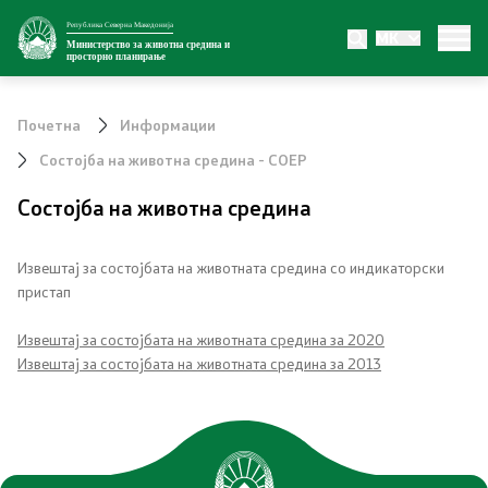
Република Северна Македонија
MK
Министерство
Министерство за животна средина и
просторно планирање
За министерството
Почетна
Информации
Внатрешна организација
Состојба на животна средина - СОЕР
Состојба на животна средина
Сектори
Органи во состав
Извештај за состојбата на животната средина со индикаторски
пристап
Транспарентност
Извештај за состојбата на животната средина за 2020
Извештај за состојбата на животната средина за 2013
Односи со јавност
Новости