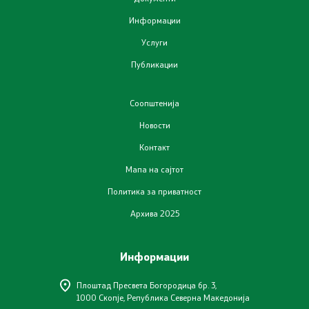
Информации
Планови
Услуги
Публикации
Регистри
Листа согласно закон за квалитет на воздух
Соопштенија
Новости
Информации
Контакт
Мапа на сајтот
Национални извештаи
Политика за приватност
Архива 2025
Меѓународни извештаи
е-Портали
Информации
Проекти
Плоштад Пресвета Богородица бр. 3,
1000 Скопје, Република Северна Македонија