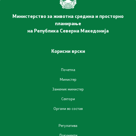
Соопштенија
Министерство за животна средина и просторно
Промотивни материјали
планирање
на Република Северна Македонија
Позитивна промена
Корисни врски
Регулатива
Законодавство
Почетна
Министер
Конвенции
Заменик министер
Сектори
Документи
Органи во состав
Стратегии
Регулатива
Програми
Документи