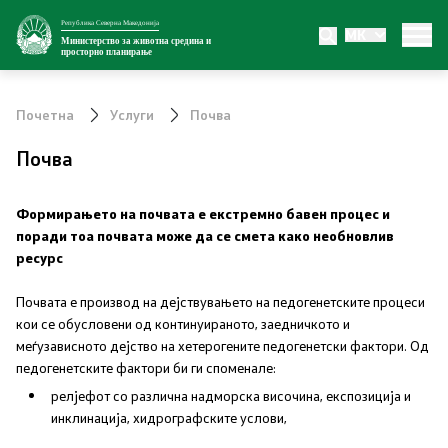
Република Северна Македонија
MK
Министерство
Министерство за животна средина и
просторно планирање
За министерството
Почетна
Услуги
Почва
Внатрешна организација
Почва
Сектори
Формирањето на почвата е екстремно бавен процес и
поради тоа почвата може да се смета како необновлив
Органи во состав
ресурс
Транспарентност
Почвата е производ на дејствувањето на педогенетските процеси
кои се обусловени од континуираното, заедничкото и
меѓузависното дејство на хетерогените педогенетски фактори. Од
Односи со јавност
педогенетските фактори би ги споменале:
релјефот со различна надморска височина, експозиција и
Новости
инклинација, хидрографските услови,