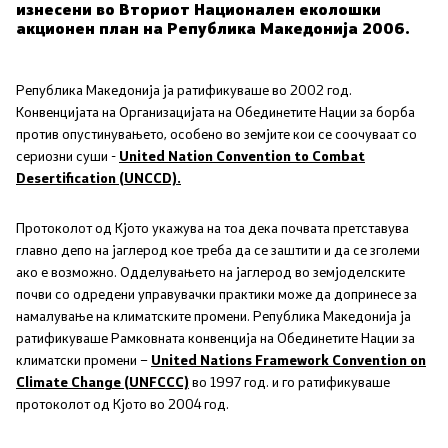
изнесени во Вториот Национален еколошки
акционен план на Република Македонија 2006.
Отпад
Почва
Република Македонија ја ратификуваше во 2002 год.
Конвенцијата на Организацијата на Обединетите Нации за борба
против опустинувањето, особено во земјите кои се соочуваат со
Испити
сериозни суши -
United Nation Convention to Combat
Desertification (UNCCD).
Жиро сметки - Отпад
Протоколот од Кјото укажува на тоа дека почвата претставува
главно депо на јаглерод кое треба да се заштити и да се зголеми
Објави
ако е возможно. Одделувањето на јаглерод во земјоделските
почви со одредени управувачки практики може да допринесе за
Концесии
намалување на климатските промени. Република Македонија ја
ратификуваше Рамковната конвенција на Обединетите Нации за
Јавни набавки
климатски промени –
United Nations Framework Convention on
Climate Change (UNFCCC)
во 1997 год. и го ратификуваше
протоколот од Кјото во 2004 год.
Јавни огласи