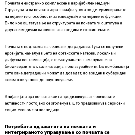
Почвата е екстремно комплексен и варијабилен медиум.
Структурата на почвата игра значајна улога во детерминирањето
Услуги
на нејзините способности за изведување на нејзините функции.
Било кое оштетување на структурата на почвата ги оштетува и
EXIM
другите медиуми на животната средина и екосистемите.
ИСКЗ
Почвата е подложна на сериозни деградации. Тука се вклучени
ерозијата, намалувањето на органските материи, локална и
Студии за ОВЖС
дифузна контаминација, отпечатувањето, намалување на
биодиверзитетот, салинизација, поплавување итн. Во комбинација
Вода
сите овие деградации можат да доведат, во аридни и субаридни
климатски услови до опустинување.
Бучава
Влијанијата врз почвата кои ги предизвикуваат човековите
Просторно планирање
активности постојано се зголемува, што предизвикува сериозни
социо-економски последици.
Природа
Потребата од заштита на почвата и
Воздух
интегрираното управување со почвата се