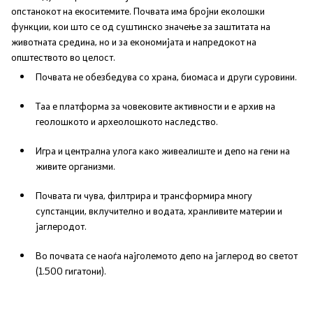
опстанокот на екоситемите. Почвата има бројни еколошки
функции, кои што се од суштинско значење за заштитата на
Планови
животната средина, но и за економијата и напредокот на
општеството во целост.
Регистри
Почвата не обезбедува со храна, биомаса и други суровини.
Листа согласно закон за квалитет на воздух
Таа е платформа за човековите активности и е архив на
геолошкото и археолошкото наследство.
Информации
Игра и централна улога како живеалиште и депо на гени на
живите организми.
Национални извештаи
Почвата ги чува, филтрира и трансформира многу
супстанции, вклучително и водата, хранливите материи и
Меѓународни извештаи
јаглеродот.
е-Портали
Во почвата се наоѓа најголемото депо на јаглерод во светот
(1.500 гигатони).
Проекти