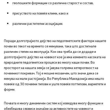
Соопштенија
геолошките формации со различна старост и состав,
присуството на повеќе клими, како и
Промотивни материјали
различни растителни асоцијации.
Позитивна промена
Поради долготрајното дејство на педогенетските фактори нашите
Регулатива
почви во текот на времето се менувани, така што достигнале
различен степен на еволуција. Кон ова треба да се додаде и
Законодавство
долготрајното дејство на човекот кое ја има изменето насоката на
природните педогенетски процеси во многу наши почви. Во
просторот на нашата земја се јавува голрема хетерогеност на
Конвенции
почвениот покривач. Тој е мошне мозаичен, што значи дека се
менува на мали растојанија. Во Република Македонија има нешто
повеќе од 30 почвени типови и уште повеќе поттипови, вариетети и
Документи
форми.
Стратегии
Почвата е многу динамичен систем кој изведува многу функции и
обезбедува сервиси значајни за активностите на човекот и
Програми