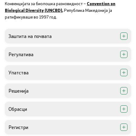
Завршени јавни огласи
Конвенцијата за биолошка разновидност –
Convention on
Biological Diversity (UNCBD)
,
Република Македонија ја
ратификуваше во 1997 год.
Конкурси
Завршени конкурси
Заштита на почвата
Контакт
Регулатива
Контакт
Упатства
Изјава за пристапност
Решенија
Обрасци
Со еден клик до сите услуги
Регистри