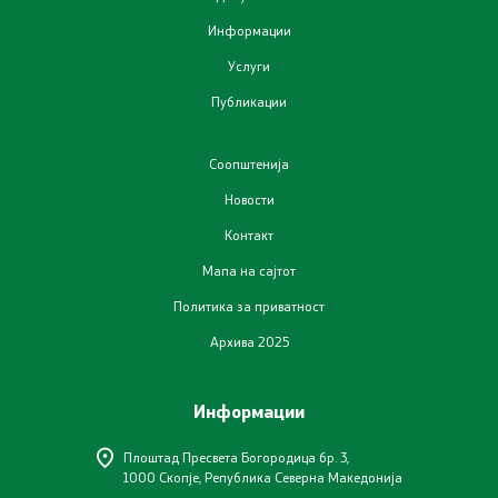
Информации
Планови
Услуги
Публикации
Регистри
Листа согласно закон за квалитет на воздух
Соопштенија
Новости
Контакт
Информации
Мапа на сајтот
Национални извештаи
Политика за приватност
Архива 2025
Меѓународни извештаи
е-Портали
Информации
Плоштад Пресвета Богородица бр. 3,
Проекти
1000 Скопје, Република Северна Македонија