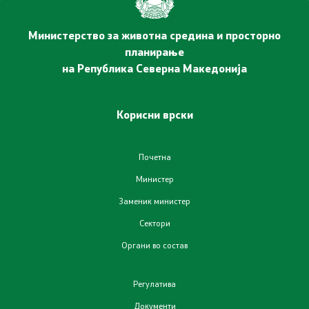
Соопштенија
Министерство за животна средина и просторно
Промотивни материјали
планирање
на Република Северна Македонија
Позитивна промена
Корисни врски
Регулатива
Законодавство
Почетна
Министер
Конвенции
Заменик министер
Сектори
Документи
Органи во состав
Стратегии
Регулатива
Програми
Документи