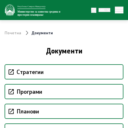
Република Северна Македонија
MK
Министерство
Министерство за животна средина и
просторно планирање
За министерството
Почетна
Документи
Внатрешна организација
Документи
Сектори
Органи во состав
Стратегии
Транспарентност
Програми
Односи со јавност
Планови
Новости