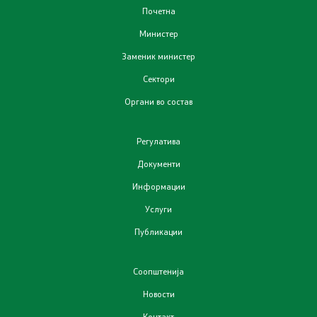
Почетна
Планови
Министер
Заменик министер
Регистри
Сектори
Органи во состав
Листа согласно закон за квалитет на воздух
Регулатива
Информации
Документи
Национални извештаи
Информации
Услуги
Меѓународни извештаи
Публикации
е-Портали
Соопштенија
Проекти
Новости
Контакт