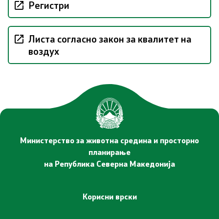
Регистри
Соопштенија
Промотивни материјали
Листа согласно закон за квалитет на
воздух
Позитивна промена
Регулатива
Законодавство
Конвенции
Министерство за животна средина и просторно
планирање
на Република Северна Македонија
Документи
Стратегии
Корисни врски
Програми