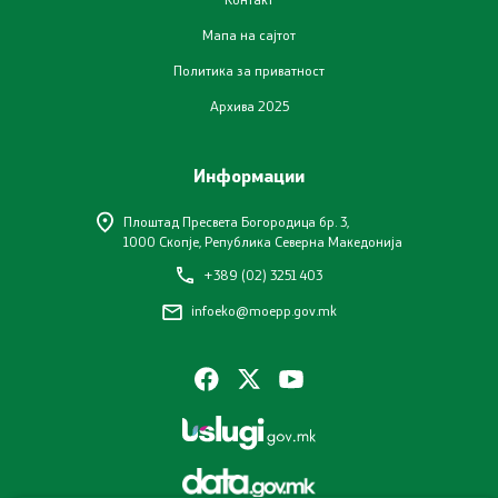
Мапа на сајтот
Услуги
Политика за приватност
EXIM
Архива 2025
ИСКЗ
Информации
Студии за ОВЖС
Плоштад Пресвета Богородица бр. 3,
1000 Скопје, Република Северна Македонија
Вода
+389 (02) 3251 403
infoeko@moepp.gov.mk
Бучава
Просторно планирање
Природа
Воздух