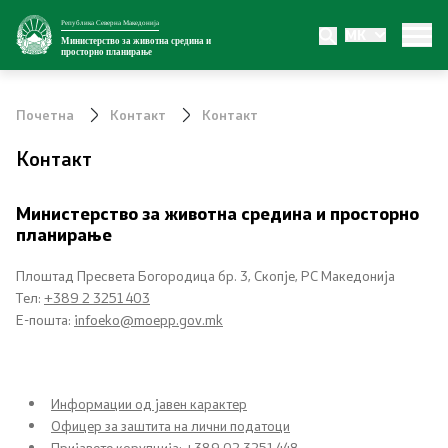
Република Северна Македонија
MK
Министерство
Министерство за животна средина и
просторно планирање
За министерството
Почетна
Контакт
Контакт
Внатрешна организација
Контакт
Сектори
Министерство за животна средина и просторно
планирање
Органи во состав
Плоштад Пресвета Богородица бр. 3, Скопје, РС Македонија
Транспарентност
Тел:
+389 2 3251 403
Е-пошта:
infoeko@moepp.gov.mk
Односи со јавност
Информации од јавен карактер
Новости
Офицер за заштита на лични податоци
Пријавете корупција: +389 02 3251 448