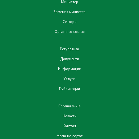
Министер
Услуги
Заменик министер
Сектори
EXIM
Органи во состав
ИСКЗ
Регулатива
Студии за ОВЖС
Документи
Информации
Вода
Услуги
Бучава
Публикации
Просторно планирање
Соопштенија
Новости
Природа
Контакт
Воздух
Мапа на сајтот