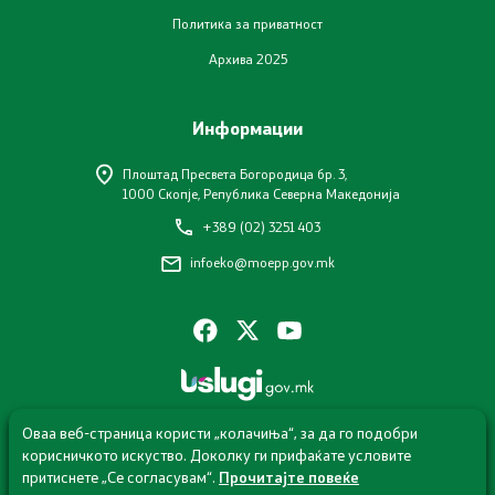
Политика за приватност
Отпад
Архива 2025
Почва
Информации
Испити
Плоштад Пресвета Богородица бр. 3,
1000 Скопје, Република Северна Македонија
Жиро сметки - Отпад
+389 (02) 3251 403
infoeko@moepp.gov.mk
Објави
Концесии
Јавни набавки
Оваа веб-страница користи „колачиња“, за да го подобри
Јавни огласи
корисничкото искуство. Доколку ги прифаќате условите
притиснете „Се согласувам“.
Прочитајте повеќе