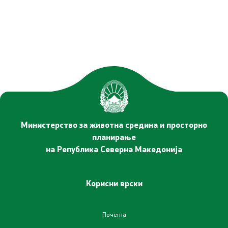
Планови
Регистри
Листа согласно закон за квалитет на воздух
Информации
Министерство за животна средина и просторно
Национални извештаи
планирање
на Република Северна Македонија
Меѓународни извештаи
Корисни врски
е-Портали
Проекти
Почетна