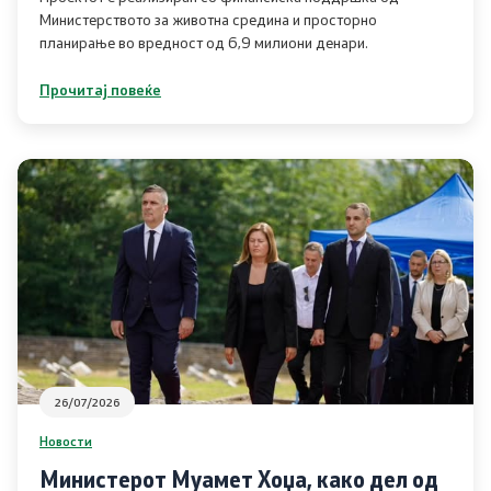
Министерството за животна средина и просторно
планирање во вредност од 6,9 милиони денари.
Планови
Прочитај повеќе
Регистри
Листа согласно закон за квалитет на воздух
Информации
Национални извештаи
Меѓународни извештаи
е-Портали
26/07/2026
Новости
Проекти
Министерот Муамет Хоџа, како дел од