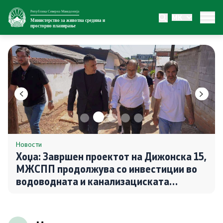
Република Северна Македонија
MK
Министерство
Министерство за животна средина и
просторно планирање
За министерството
Внатрешна организација
Сектори
Органи во состав
Транспарентност
Новости
Хоџа: Завршен проектот на Дижонска 15,
МЖСПП продолжува со инвестиции во
Односи со јавност
водоводната и канализациската
инфраструктура во Чаир
Новости