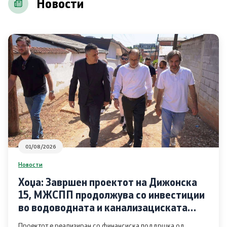
Новости
Соопштенија
Промотивни материјали
Позитивна промена
Регулатива
Законодавство
Конвенции
01/08/2026
Новости
Документи
Хоџа: Завршен проектот на Дижонска
15, МЖСПП продолжува со инвестиции
Стратегии
во водоводната и канализациската
инфраструктура во Чаир
Програми
Проектот е реализиран со финансиска поддршка од