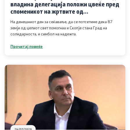
владина делегација положи цвеќе пред
Услуги
споменикот на жртвите од
катастрофалниот земјотрес
На денешниот ден за сеќавање, да се потсетиме дека 87
EXIM
земји од целиот свет помогнаа и Скопје стана Град на
солидарноста, и симбол на надежта.
ИСКЗ
Прочитај повеќе
Студии за ОВЖС
Вода
Бучава
Просторно планирање
Природа
Воздух
24/07/2026