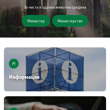
Завршени јавни огласи
За чиста и здрава животна средина
Конкурси
Министер
Министерство
Завршени конкурси
Контакт
Контакт
Изјава за пристапност
Информации
Со еден клик до сите услуги