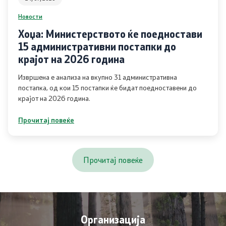
Новости
Отпад
Хоџа: Министерството ќе поедностави
Почва
15 административни постапки до
крајот на 2026 година
Испити
Извршена е анализа на вкупно 31 административна
постапка, од кои 15 постапки ќе бидат поедноставени до
Жиро сметки - Отпад
крајот на 2026 година.
Прочитај повеќе
Објави
Концесии
Прочитај повеќе
Јавни набавки
Јавни огласи
Организација