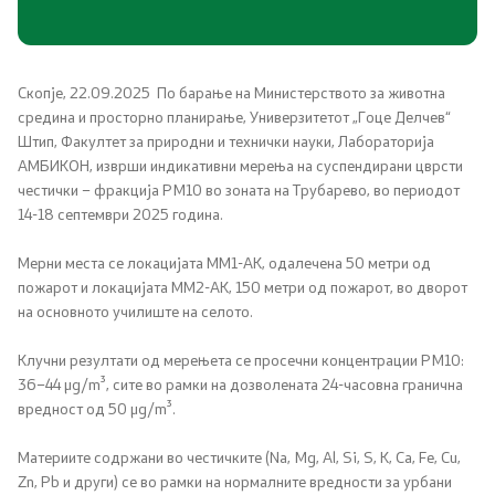
Соопштенија
Промотивни материјали
Скопје, 22.09.2025 По барање на Министерството за животна
средина и просторно планирање, Универзитетот „Гоце Делчев“
Позитивна промена
Штип, Факултет за природни и технички науки, Лабораторија
АМБИКОН, изврши индикативни мерења на суспендирани цврсти
честички – фракција PM10 во зоната на Трубарево, во периодот
Регулатива
14-18 септември 2025 година.
Законодавство
Мерни места се локацијата ММ1-АК, одалечена 50 метри од
пожарот и локацијата ММ2-АК, 150 метри од пожарот, во дворот
Конвенции
на основното училиште на селото.
Клучни резултати од мерењета се просечни концентрации PM10:
Документи
36–44 µg/m³, сите во рамки на дозволената 24-часовна гранична
вредност од 50 µg/m³.
Стратегии
Материите содржани во честичките (Na, Mg, Al, Si, S, K, Ca, Fe, Cu,
Zn, Pb и други) се во рамки на нормалните вредности за урбани
Програми