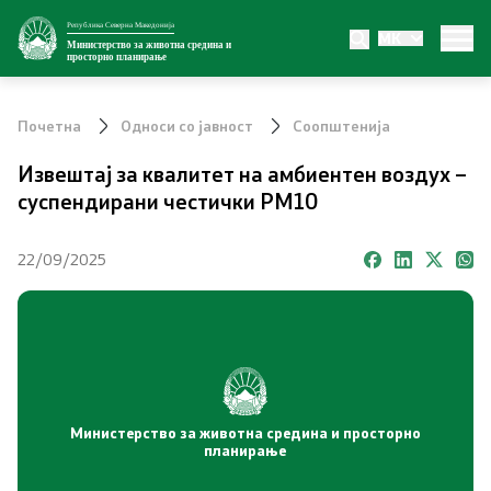
Република Северна Македонија
MK
Министерство
Министерство за животна средина и
просторно планирање
За министерството
Почетна
Односи со јавност
Соопштенија
Внатрешна организација
Извештај за квалитет на амбиентен воздух –
суспендирани честички PM10
Сектори
22/09/2025
Органи во состав
Транспарентност
Односи со јавност
Министерство за животна средина и просторно
Новости
планирање