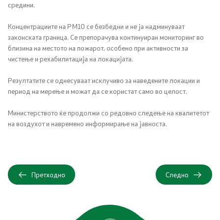
средини.
Планови
Концентрациите на PM10 се безбедни и не ја надминуваат
законската граница. Се препорачува континуиран мониторинг во
Регистри
близина на местото на пожарот, особено при активности за
чистење и рехабилитација на локацијата.
Листа согласно закон за квалитет на воздух
Резултатите се однесуваат исклучиво за наведените локации и
период на мерење и можат да се користат само во целост.
Информации
Министерството ќе продолжи со редовно следење на квалитетот
на воздухот и навремено информирање на јавноста.
Национални извештаи
Меѓународни извештаи
Претходно
Следно
е-Портали
Проекти