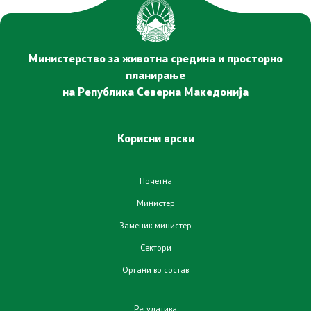
Услуги
Министерство за животна средина и просторно
EXIM
планирање
на Република Северна Македонија
ИСКЗ
Студии за ОВЖС
Корисни врски
Вода
Почетна
Бучава
Министер
Заменик министер
Просторно планирање
Сектори
Природа
Органи во состав
Воздух
Регулатива