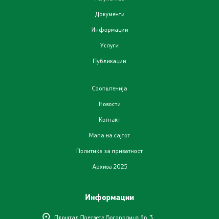
Документи
Отпад
Информации
Почва
Услуги
Публикации
Испити
Соопштенија
Жиро сметки - Отпад
Новости
Контакт
Објави
Мапа на сајтот
Концесии
Политика за приватност
Архива 2025
Јавни набавки
Информации
Јавни огласи
Плоштад Пресвета Богородица бр. 3,