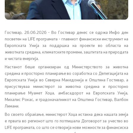
Соопштенија
Промотивни материјали
Позитивна промена
Гостивар, 26.06.2026 - Во Гостивар денес се одржа Инфо ден
посветен на LIFE програмата - главниот финансиски инструмент на
Европската Унија за поддршка на проекти во областа на
Регулатива
животната средина, климатските промени, заштитата на природата
и чистата енергија.
Настанот беше организиран од Министерството за животна
Законодавство
средина и просторно планирање во соработка со Делегацијата на
Европската Унија во Северна Македонија и Општина Гостивар, а
Конвенции
присуствуваа министерот за животна средина и просторно
планирање Муамет Хоџа, амбасадорот на Европската Унија,
Михалис Рокас, и градоначалникот на Општина Гостивар, Валбон
Документи
Лимани.
Во своето обраќање, министерот Хоџа истакна дека нашата земја
Стратегии
е првата во регионот што го потпишала Договорот за учество во
LIFE програмата, со што се отворија нови можности за финансиска
Програми