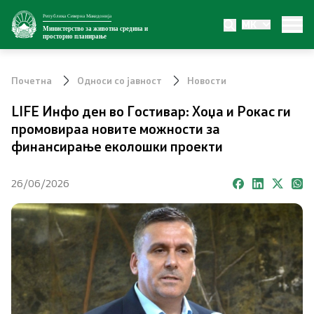
Република Северна Македонија
MK
Министерство
Министерство за животна средина и
просторно планирање
За министерството
Почетна
Односи со јавност
Новости
Внатрешна организација
LIFE Инфо ден во Гостивар: Хоџа и Рокас ги
промовираа новите можности за
Сектори
финансирање еколошки проекти
Органи во состав
26/06/2026
Транспарентност
Односи со јавност
Новости