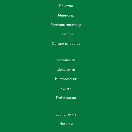
Почетна
Отпад
Министер
Заменик министер
Почва
Сектори
Испити
Органи во состав
Жиро сметки - Отпад
Регулатива
Документи
Објави
Информации
Услуги
Концесии
Публикации
Јавни набавки
Соопштенија
Јавни огласи
Новости