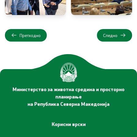
Услуги
EXIM
Претходно
Следно
ИСКЗ
Студии за ОВЖС
Вода
Бучава
Министерство за животна средина и просторно
планирање
Просторно планирање
на Република Северна Македонија
Природа
Корисни врски
Воздух