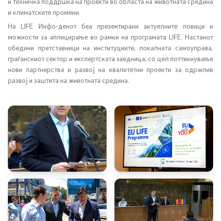
и техничка поддршка на проекти во областа на животната средина
и климатските промени.
Планови
На LIFE Инфо-денот беа презентирани актуелните повици и
можности за аплицирање во рамки на програмата LIFE. Настанот
Регистри
обедини претставници на институциите, локалната самоуправа,
граѓанскиот сектор и експертската заедница, со цел поттикнување
нови партнерства и развој на квалитетни проекти за одржлив
Листа согласно закон за квалитет на воздух
развој и заштита на животната средина.
Информации
Национални извештаи
Меѓународни извештаи
е-Портали
Проекти