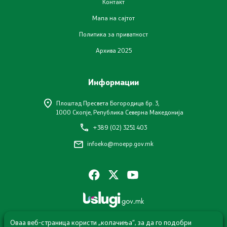
Контакт
Завршени јавни огласи
Мапа на сајтот
Конкурси
Политика за приватност
Архива 2025
Завршени конкурси
Информации
Контакт
Плоштад Пресвета Богородица бр. 3,
1000 Скопје, Република Северна Македонија
Контакт
+389 (02) 3251 403
Изјава за пристапност
infoeko@moepp.gov.mk
Со еден клик до сите услуги
Оваа веб-страница користи „колачиња“, за да го подобри