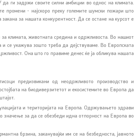
ЕУ да ги задржи своите силни амбиции во однос на климата.
ите промени - најскоро преку големите шумски пожари што
 закана за нашата конкурентност. Да се остане на курсот е
за климата, животната средина и одржливоста. Во нашиот
ња и се укажува зошто треба да дејствуваме. Во Европската
држливост. Она што го правиме денес ќе ја обликува нашата
итисоци предизвикани од неодржливото производство и
состојбата на биодиверзитетот и екосистемите во Европа да
штајот.
опулацијата и територијата на Европа. Одржувањето здрави
о значење за да се обезбеди идна отпорност на Европа во
мантна брзина, заканувајќи им се на безбедноста, јавното