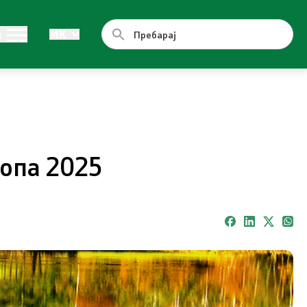
Документи
и
MK
Стратегии
Програми
Планови
ропа 2025
Регистри
Листа согласно закон за квалитет на
воздух
Контакт
Контакт