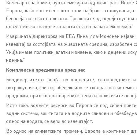
Комесарот за клима, нулта емисија и одржлив раст Вопке Х
Европа, како континент што трпи најбрзо затоплување, е
беснееја во текот на летото. Трошоците од недејствувањет
од суштинско значење за заштитата на нашата економија.“
Извршната директорка на ЕЕА Лина Ила-Мононен изјави: 
извештај за состојбата на животната средина, изработен с
Унија имаме политики, алатки и знаење, како и децении ис
иднина.“
Комплексни предизвици пред нас
Биодиверзитетот опаѓа во копнените, слатководните 
потрошувачка, кои најзабележливо се гледаат во системот 
продолжи, при што договорените цели на политиките вероја
Исто така, водните ресурси во Европа се под силен прити
водни системи, заштитата на водните сливови и обезбеду
однос на водата, се вели во извештајот.
Во однос на климатските промени, Европа е континент што