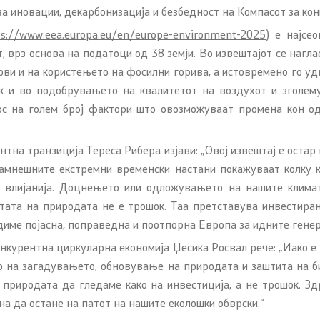
за иновации, декарбонизација и безбедност на Компасот за ко
ps://www.eea.europa.eu/en/europe-environment-2025
) е најсе
 врз основа на податоци од 38 земји. Во извештајот се нагла
ови и на користењето на фосилни горива, а истовремено го у
к и во подобрувањето на квалитетот на воздухот и зголе
ос на голем број фактори што овозможуваат промена кон од
тна транзиција Тереса Рибера изјави: „Овој извештај е остар 
дамнешните екстремни временски настани покажуваат колку к
е влијанија. Доцнењето или одложувањето на нашите климат
итата на природата не е трошок. Таа претставува инвестирањ
диме појасна, поправедна и поотпорна Европа за идните генер
онкурентна циркуларна економија Џесика Росвал рече: „Иако е
о на загадувањето, обновување на природата и заштита на б
 природата да гледаме како на инвестиција, а не трошок. З
на да остане на патот на нашите еколошки обврски.“