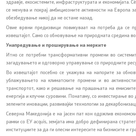
здравје, екосистемите, инфраструктурата и економијата. С
се менува и покрај амбициозните активности на Европа з
обезбедување никој да не остане назад.
Овие врвни предизвици повикуваат на потреба да се пре
извештајот. Само со обновување на природната средина во 
Унапредување и проширување на мерките
Итно се потребни трансформативни промени во системит
загадувањето и одговорно управување со природните ресурс
Во извештајот посебно се укажува на напорите за обнов
ублажувањето на климатските промени и во активностит
транспортот, како и решавање на прашањата на емисиите 
енергија и клучни суровини. Понатаму, со инвестирање во 
зелените иновации, развивајќи технологии за декарбонизаци
Северна Македонија е на јасен пат кон одржлив економски
рамки со ЕУ acquis, земјата има добро дефинирана стратег
институциите за да ги олесни интересите на бизнисите и гр