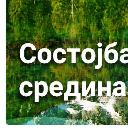
Меѓународни извештаи
ИСКЗ
е-Портали
Студии з
Проекти
Вода
Бучава
Просторно
Природа
Воздух
Отпад
Почва