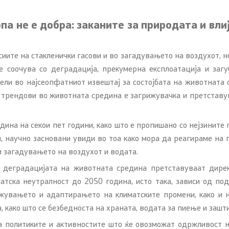
па не е добра: заканите за природата и вли
ки - Отпад
ите на стакленички гасови и во загадувањето на воздухот, н
се соочува со деградација, прекумерна експлоатација и заг
вели во најсеопфатниот извештај за состојбата на животната
 трендови во животната средина е загрижувачка и претставув
едина на секои пет години, како што е пропишано со нејзинит
, научно засновани увиди во тоа како мора да реагираме на 
и загадувањето на воздухот и водата.
 деградацијата на животната средина претставуваат дирек
тска неутралност до 2050 година, исто така, зависи од по
ажувањето и адаптирањето на климатските промени, како и
како што се безбедноста на храната, водата за пиење и зашт
 политиките и активностите што ќе овозможат одржливост н