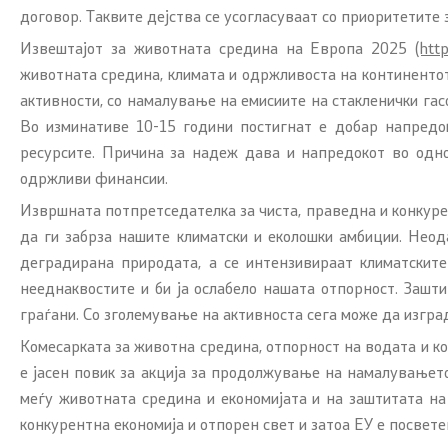
договор. Таквите дејства се усогласуваат со приоритетите 
Извештајот за животната средина на Европа 2025
(htt
животната средина, климата и одржливоста на континентот,
активности, со намалување на емисиите на стакленички гас
Во изминативе 10-15 години постигнат е добар напредо
ресурсите. Причина за надеж дава и напредокот во одн
одржливи финансии.
Извршната потпретседателка за чиста, праведна и конкурен
да ги забрза нашите климатски и еколошки амбиции. Нео
деградирана природата, а се интензивираат климатскит
нееднаквостите и би ја ослабело нашата отпорност. Зашт
граѓани. Со зголемување на активноста сега може да изгра
Комесарката за животна средина, отпорност на водата и к
е јасен повик за акција за продолжување на намалувањет
меѓу животната средина и економијата и на заштитата на
конкурентна економија и отпорен свет и затоа ЕУ е посвете