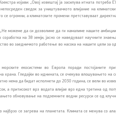
оекстра изјави: „Овој извештај ја засилува итната потреба 
 непосреден сведок за уништувачкото влијание на климатск
о се огромни, а климатските промени претставуваат директна
„Не можеме да си дозволиме да ги намалиме нашите амбиции 
о соработка на 38 земји, јасно се наведуваат научните знае
куство во заедничкото работење во насока на нашите цели за о
и морските екосистеми во Европа поради постојаните пр
на храна. Гледајќи во иднината, се очекува влошувањето на 
тно нема да бидат исполнети до 2030 година, се вели во изве
сок, а притисокот врз водата влијае врз една третина од п
вањето обновување на подземните водни ресурси се од клучн
 најбрзо се загрева на планетата. Климата се менува со алар