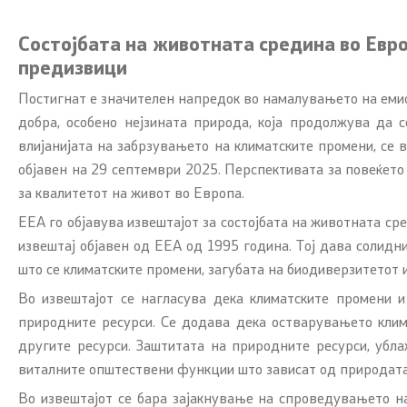
Испити
Состојбата на животната средина во Евро
предизвици
Жиро смет
Постигнат е значителен напредок во намалувањето на емиси
добра, особено нејзината природа, која продолжува да 
влијанијата на забрзувањето на климатските промени, се 
објавен на 29 септември 2025. Перспективата за повеќето
за квалитетот на живот во Европа.
ЕЕА го објавува извештајот за состојбата на животната ср
извештај објавен од ЕЕА од 1995 година. Тој дава солидни
што се климатските промени, загубата на биодиверзитетот 
Во извештајот се нагласува дека климатските промени и
природните ресурси. Се додава дека остварувањето клима
другите ресурси. Заштитата на природните ресурси, убл
виталните општествени функции што зависат од природата, 
Во извештајот се бара зајакнување на спроведувањето на