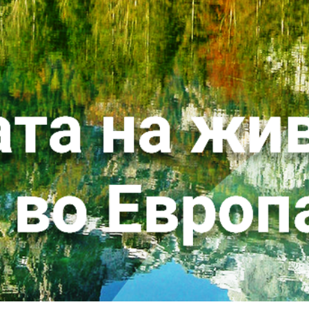
Јавни набавки
а ОВЖС
Јавни огласи
Завршени јавни огласи
Конкурси
 планирање
Завршени конкурси