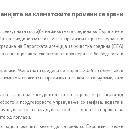
јанијата на климатските промени се врвни
о севкупната состојба на животната средина во Европа не е
уба на биодиверзитетот. Итен предизвик претставуваат и
 средина на Европската агенција за животна средина (ЕЕА)
а главен ризик за економскиот просперитет, безбедноста и
Со еден клик до сите услуги
е прописи. Животната средина во Европа 2025 е седми таков
големите и сложените предизвици со кои се соочуваме, како
тна закана за конкурентноста на Европа, која зависи од
доброто и поодговорното управување со земјата, водата и
 намалувањето на загадувањето ќе создадат отпорност на
ита од поплави.
а подолг рок, што веќе е договорено со Европскиот зелен