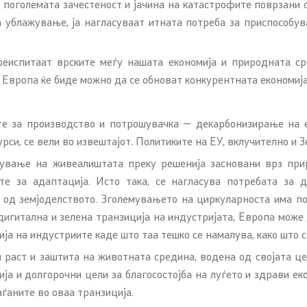
ѐ поголемата зачестеност и јачина на катастрофите поврзани с
а ублажување, ја нагласуваат итната потреба за приспособув
испитаат врските меѓу нашата економија и природната сре
Европа ќе биде можно да се обноват конкурентната економија 
е за производство и потрошувачка — декарбонизирање на е
и, се вели во извештајот. Политиките на ЕУ, вклучително и З
ување на живеалиштата преку решенија засновани врз прир
е за адаптација. Исто така, се нагласува потребата за д
од земјоделството. Зголемувањето на циркуларноста има по
дигитална и зелена транзиција на индустријата, Европа може 
ја на индустриите каде што таа тешко се намалува, како што с
 раст и заштита на животната средина, водена од својата це
ија и долгорочни цели за благосостојба на луѓето и здрави ек
аѓаните во оваа транзиција.