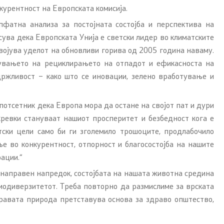
нкурентност на Европската комисија.
опфатна анализа за постојната состојба и перспектива на
сува дека Европската Унија е светски лидер во климатските
двојува уделот на обновливи горива од 2005 година наваму.
мувањето на рециклирањето на отпадот и ефикасноста на
ржливост – како што се иновации, зелено вработување и
потсетник дека Европа мора да остане на својот пат и дури
ревки стануваат нашиот просперитет и безбедност кога е
ски цели само би ги зголемило трошоците, продлабочило
е во конкурентност, отпорност и благосостојба на нашите
ации.“
 направен напредок, состојбата на нашата животна средина
иодиверзитетот. Треба повторно да размислиме за врската
дравата природа претставува основа за здраво општество,