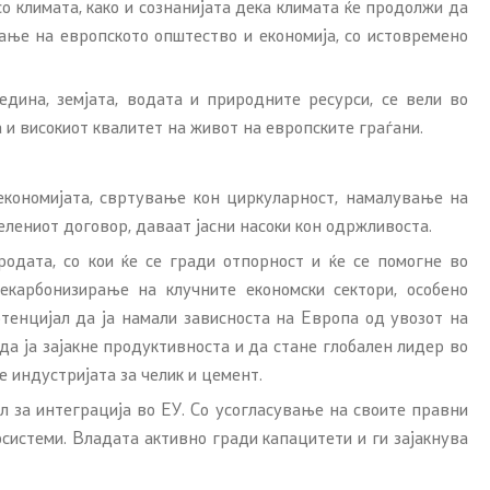
о климата, како и сознанијата дека климата ќе продолжи да
ање на европското општество и економија, со истовремено
дина, земјата, водата и природните ресурси, се вели во
и високиот квалитет на живот на европските граѓани.
кономијата, свртување кон циркуларност, намалување на
елениот договор, даваат јасни насоки кон одржливоста.
одата, со кои ќе се гради отпорност и ќе се помогне во
екарбонизирање на клучните економски сектори, особено
тенцијал да ја намали зависноста на Европа од увозот на
да ја зајакне продуктивноста и да стане глобален лидер во
е индустријата за челик и цемент.
л за интеграција во ЕУ. Со усогласување на своите правни
осистеми. Владата активно гради капацитети и ги зајакнува