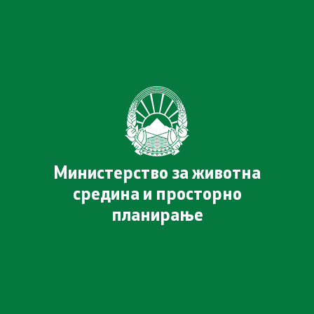
Јавни набавки
а ОВЖС
Јавни огласи
Завршени јавни огласи
Конкурси
 планирање
Завршени конкурси
Министерство за животна
средина и просторно
планирање