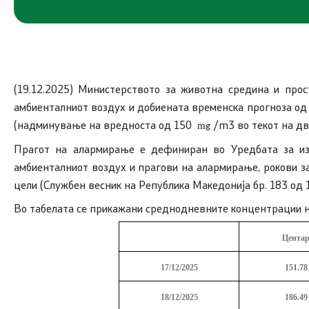
Испити
Жиро смет
(
1
9
.
12.2025
) Министерството за животна средина и про
амбиенталниот воздух и добиената временска прогноза од
(надминување на вредноста од 150
/m3 во текот на д
m
g
Прагот на алармирање е дефиниран во Уредбата за из
амбиенталниот воздух и прагови на алармирање, рокови з
цели (Службен весник на Република Македонија бр. 183 од 1
Во табелата се прикажани среднодневните концентрации н
Цента
17/12/202
5
151.78
18/12/20
25
186.49