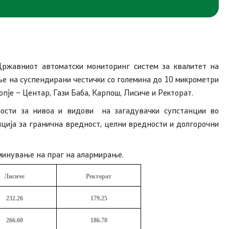
ржавниот автоматски мониторинг систем за квалитет на
е на суспендирани честички со големина до 10 микрометри
опје – Центар, Гази Баба, Карпош, Лисиче и Ректорат
.
Со еден клик до сите услуги
ости за нивоа и видови на загадувачки супстанции во
ција за гранична вредност, целни вредности и долгорочни
минување на праг на алармирање.
Лисиче
Ректорат
232.26
179.25
266.60
186.70