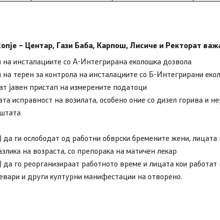
опје – Центар, Гази Баба, Карпош, Лисиче и Ректорат
важ
 на инсталациите со А-Интегрирана еколошка дозвола
 на терен за контрола на инсталациите со Б-Интегрирани еко
ат јавен пристап на измерените податоци
та исправност на возилата, особено оние со дизел горива и н
иштата
 да ги ослободат од работни обврски бремените жени, лицата п
злика на возраста, со препорака на матичен лекар
 да го реорганизираат работното време и лицата кои работат 
ревари и други културни манифестации на отворено.