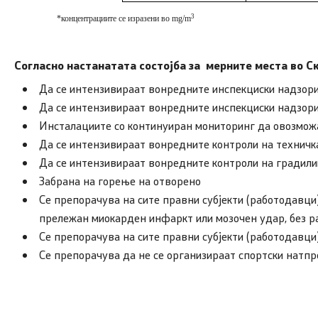
3
*концентрациите се изразени во
m
g/m
Согласно настанатата состојба за
мерните места во Ск
Да се интензивираат вонредните инспекциски надзори
Да се интензивираат вонредните инспекциски надзори
Инсталациите со континуиран мониторинг да овозмож
Да се интензивираат вонредните контроли на техничка
Да се интензивираат вонредните контроли на градил
Забрана на горење на отворено
Се препорачува на сите правни субјекти (работодавци)
прележан миокарден инфаркт или мозочен удар, без ра
Се препорачува на сите правни субјекти (работодавци)
Се препорачува да не се организираат спортски натп