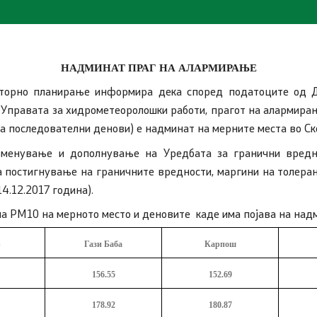
ки - Отпад
НАДМИНАТ ПРАГ НА АЛАРМИРАЊЕ
сторно планирање информира дека според податоците од Д
 Управата за хидрометеоролошки работи, прагот на алармирањ
ва последователни денови) е надминат
на мерните места во Ск
менување и дополнување на Уредбата за гранични вредн
а постигнување на граничните вредности, маргини на толеран
4.12.2017 година).
а PM10 на мернoто место и деновите каде има појава на над
р
Гази Баба
Карпош
156.55
152.69
178.92
180.87