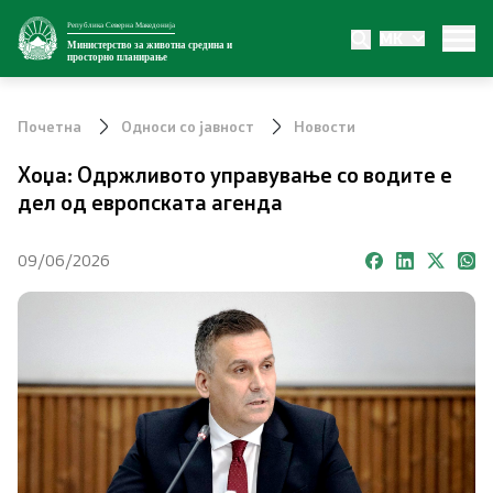
Република Северна Македонија
MK
Министерство
Министерство за животна средина и
просторно планирање
За министерството
Почетна
Односи со јавност
Новости
Внатрешна организација
Хоџа: Одржливото управување со водите е
дел од европската агенда
Сектори
09/06/2026
Органи во состав
Транспарентност
Односи со јавност
Новости