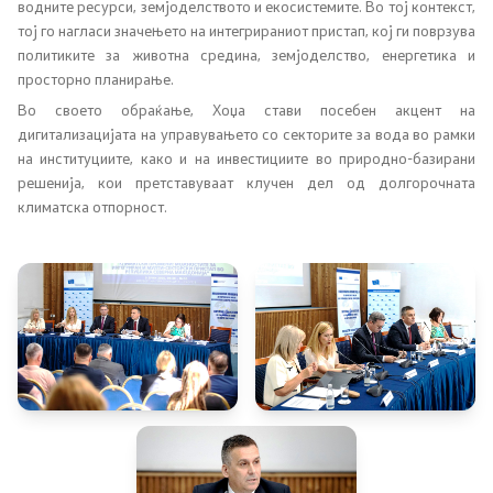
водните ресурси, земјоделството и екосистемите. Во тој контекст,
тој го нагласи значењето на интегрираниот пристап, кој ги поврзува
Планови
политиките за животна средина, земјоделство, енергетика и
просторно планирање.
Регистри
Во своето обраќање, Хоџа стави посебен акцент на
дигитализацијата на управувањето со секторите за вода во рамки
на институциите, како и на инвестициите во природно-базирани
Листа согласно закон за квалитет на воздух
решенија, кои претставуваат клучен дел од долгорочната
климатска отпорност.
Информации
Национални извештаи
Меѓународни извештаи
е-Портали
Проекти