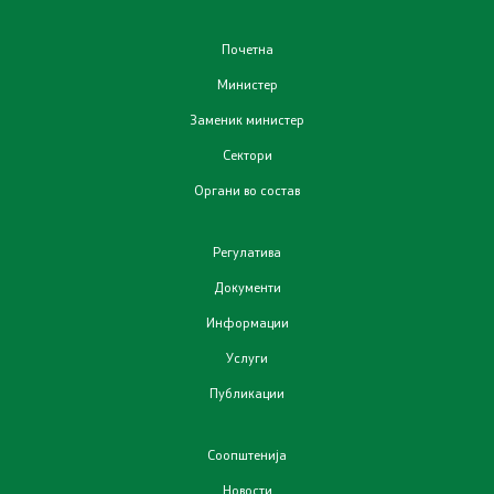
Отпад
Почетна
Министер
Почва
Заменик министер
Испити
Сектори
Органи во состав
Жиро сметки - Отпад
Регулатива
Објави
Документи
Информации
Концесии
Услуги
Јавни набавки
Публикации
Јавни огласи
Соопштенија
Новости