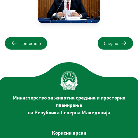
Услуги
EXIM
ИСКЗ
Претходно
Следно
Студии за ОВЖС
Вода
Бучава
Министерство за животна средина и просторно
Просторно планирање
планирање
на Република Северна Македонија
Природа
Корисни врски
Воздух