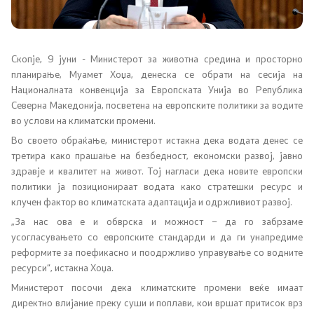
Соопштенија
Промотивни материјали
Скопје, 9 јун
и
- Министерот за животна средина и просторно
планирање, Муамет Хоџа, денеска се обрати на сесија на
Позитивна промена
Националната конвенција за Европската Унија во Република
Северна Македонија, посветена на европските политики за водите
во услови на климатски промени.
Регулатива
Во своето обраќање, министерот истакна дека водата денес се
третира како прашање на безбедност, економски развој, јавно
Законодавство
здравје и квалитет на живот. Тој нагласи дека новите европски
политики ја позиционираат водата како стратешки ресурс и
Конвенции
клучен фактор во климатската адаптација и одржливиот развој.
„За нас ова е и обврска и можност – да го забрзаме
усогласувањето со европските стандарди и да ги унапредиме
Документи
реформите за поефикасно и поодржливо управување со водните
ресурси“, истакна Хоџа.
Стратегии
Министерот посочи дека климатските промени веќе имаат
директно влијание преку суши и поплави, кои вршат притисок врз
Програми