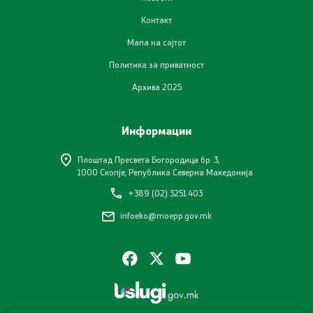
Завршени јавни огласи
Контакт
Конкурси
Мапа на сајтот
Политика за приватност
Завршени конкурси
Архива 2025
Контакт
Информации
Контакт
Плоштад Пресвета Богородица бр. 3,
1000 Скопје, Република Северна Македонија
Изјава за пристапност
+389 (02) 3251 403
infoeko@moepp.gov.mk
Со еден клик до сите услуги