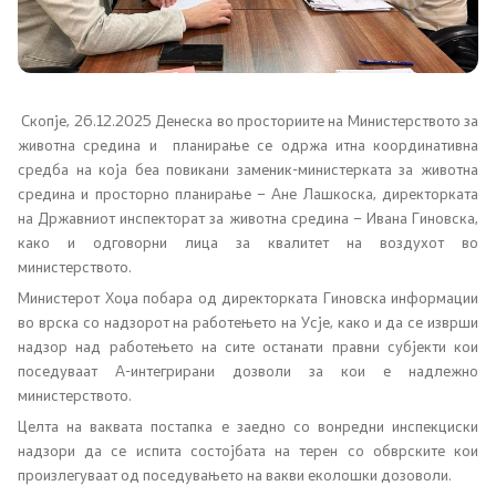
Соопштенија
Промотивни материјали
Позитивна промена
Скопје, 26.12.2025 Денеска во просториите на Министерството за
животна средина и
планирање се одржа итна координативна
средба на која беа повикани заменик-министерката за животна
Регулатива
средина и просторно планирање – Ане Лашкоска, директорката
на Државниот инспекторат за животна средина – Ивана Гиновска,
како и одговорни лица за квалитет на воздухот во
Законодавство
министерството.
Министерот Хоџа побара од директорката Гиновска информации
Конвенции
во врска со надзорот на работењето на Усје, како и да се изврши
надзор над работењето на сите останати правни субјекти кои
поседуваат А-интегрирани дозволи за кои е надлежно
Документи
министерството.
Целта на ваквата постапка е заедно со вонредни инспекциски
Стратегии
надзори да се испита состојбата на терен со обврските кои
произлегуваат од поседувањето на вакви еколошки дозоволи.
Програми