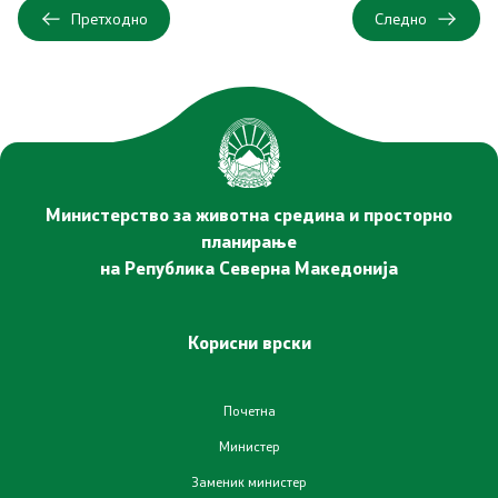
Претходно
Следно
Услуги
EXIM
ИСКЗ
Студии за ОВЖС
Министерство за животна средина и просторно
планирање
Вода
на Република Северна Македонија
Бучава
Корисни врски
Просторно планирање
Почетна
Природа
Министер
Воздух
Заменик министер