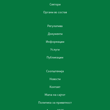
Сектори
Отпад
Органи во состав
Почва
Регулатива
Испити
Документи
Информации
Жиро сметки - Отпад
Услуги
Публикации
Објави
Соопштенија
Концесии
Новости
Јавни набавки
Контакт
Мапа на сајтот
Јавни огласи
Политика за приватност