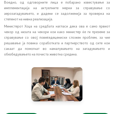
Воедно, од одговорните лица е побарано известување за
имплементација на актуелните мерки за справување со
Планови
аерозагадувањето, и дадени се задолженија за проверка на
степенот на нивна реализација.
Регистри
Министерот Хоџа на средбата нагласи дека ова е само првиот
чекор од низата на чекори кои како министер ќе ги преземе за
Листа согласно закон за квалитет на воздух
справување со овој повеќедецениски сложен проблем, за чие
решавање ја повика соработката и партнерството од сите кои
сакаат да помогнат во намалувањето на загадувањето и
Информации
обезбедувањето на почиста животна средина.
Национални извештаи
Меѓународни извештаи
е-Портали
Проекти