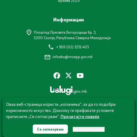
Архива 2025
Завршени јавни огласи
Конкурси
Информации
Завршени конкурси
Плоштад Пресвета Богородица бр. 3,
1000 Скопје, Република Северна Македонија
+389 (02) 3251 403
Контакт
infoeko@moepp.gov.mk
Контакт
Изјава за пристапност
Оваа веб-страница користи „колачиња“, за да го подобри
корисничкото искуство. Доколку ги прифаќате условите
притиснете „Се согласувам“.
Прочитајте повеќе
Со еден клик до сите услуги
© 2026 Министерство за животна средина и просторно
планирање
Се согласувам
Не се согласувам
Сите права задржани