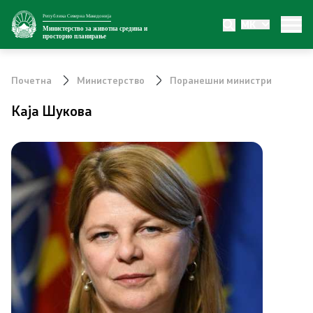
Република Северна Македонија
MK
Министерство
Министерство за животна средина и
просторно планирање
За министерството
Почетна
Министерство
Поранешни министри
Внатрешна организација
Каја Шукова
Сектори
Органи во состав
Транспарентност
Односи со јавност
Новости