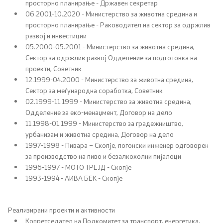
Завршени јавни огласи
просторно планирање - Државен секретар
06.2001-10.2020 - Министерство за животна средина и
просторно планирање - Раководител на сектор за одржлив
Конкурси
развој и инвестиции
05.2000-05.2001 - Министерство за животна средина,
Завршени конкурси
Сектор за одржлив развој Одделение за подготовка на
проекти, Советник
12.1999-04.2000 - Министерство за животна средина,
Контакт
Сектор за меѓународна соработка, Советник
02.1999-11.1999 - Министерство за животна средина,
Контакт
Одделение за еко-менаџмент, Договор на дело
11.1998-01.1999 - Министерство за градежништво,
урбанизам и животна средина, Договор на дело
Изјава за пристапност
1997-1998 - Пивара – Скопје, погонски инженер одговорен
за производство на пиво и безалкохолни пијалоци
1996-1997 - МОТО ТРЕЈД - Скопје
1993-1994 - АИВА БЕК - Скопје
Со еден клик до сите услуги
Реализирани проекти и активности
Копретседател на Подкомитет за транспорт, енергетика,