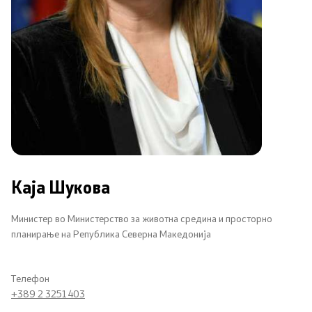
Соопштенија
Промотивни материјали
Позитивна промена
Регулатива
Законодавство
Каја Шукова
Конвенции
Министер во Министерство за животна средина и просторно
планирање на Република Северна Македонија
Документи
Стратегии
Телефон
+389 2 3251 403
Програми