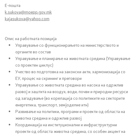
Е-пошта
k.sukova@moepp.gov.mk
Планови
kajasukova@yahoo.com
Регистри
Опис на работната позиција
Листа согласно закон за квалитет на воздух
Управување со функционирањето на министерството и
органите во состав
Управување и планирање на животната средина (Управување
Информации
со проектен циклус)
Учество во подготовка на законски акти, хармонизација со
ЕУ, процес на скрининг и преговори
Национални извештаи
Управување со животната средина во насока на одржлив
развој и заштита на воздух, води, почви и природни ресурси
Меѓународни извештаи
од загадување (во корелација со политиките на секторите
енергетика, транспорт, земјоделие итн)
е-Портали
Развивање на политики, програми и проекти од областа на
животна средина и одржлив развој
Проекти
Координација на институционални и инфраструктурни
проекти од областа животна средина, со особен акцент на