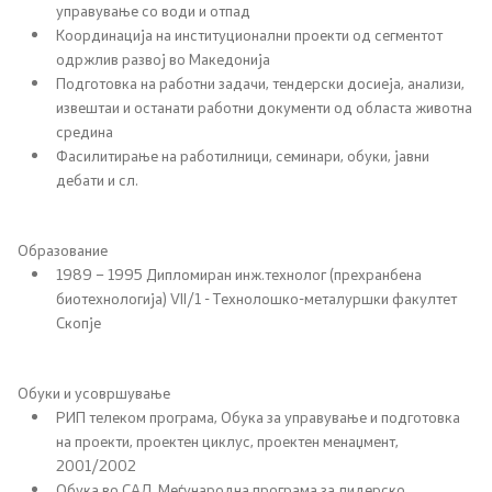
управување со води и отпад
Координација на институционални проекти од сегментот
Услуги
одржлив развој во Македонија
Подготовка на работни задачи, тендерски досиеја, анализи,
EXIM
извештаи и останати работни документи од областа животна
средина
ИСКЗ
Фасилитирање на работилници, семинари, обуки, јавни
дебати и сл.
Студии за ОВЖС
Образование
Вода
1989 – 1995 Дипломиран инж.технолог (прехранбена
биотехнологија) VII/1 - Технолошко-металуршки факултет
Бучава
Скопје
Просторно планирање
Обуки и усовршување
РИП телеком програма, Обука за управување и подготовка
Природа
на проекти, проектен циклус, проектен менаџмент,
2001/2002
Воздух
Обука во САД, Меѓународна програма за лидерско