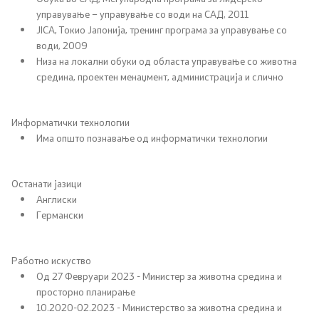
управување – управување со води на САД, 2011
Отпад
JICA, Токио Јапонија, тренинг програма за управување со
води, 2009
Почва
Низа на локални обуки од областа управување со животна
средина, проектен менаџмент, администрација и слично
Испити
Информатички технологии
Жиро сметки - Отпад
Има општо познавање од информатички технологии
Објави
Останати јазици
Англиски
Германски
Концесии
Јавни набавки
Работно искуство
Од 27 Февруари 2023 - Министер за животна средина и
Јавни огласи
просторно планирање
10.2020-02.2023 - Министерство за животна средина и