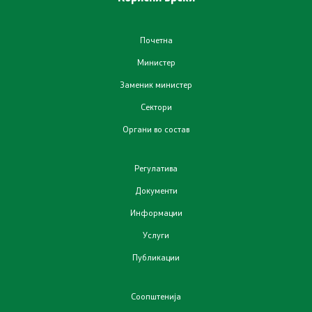
Отпад
Почетна
Почва
Министер
Заменик министер
Испити
Сектори
Жиро сметки - Отпад
Органи во состав
Регулатива
Објави
Документи
Концесии
Информации
Услуги
Јавни набавки
Публикации
Јавни огласи
Соопштенија