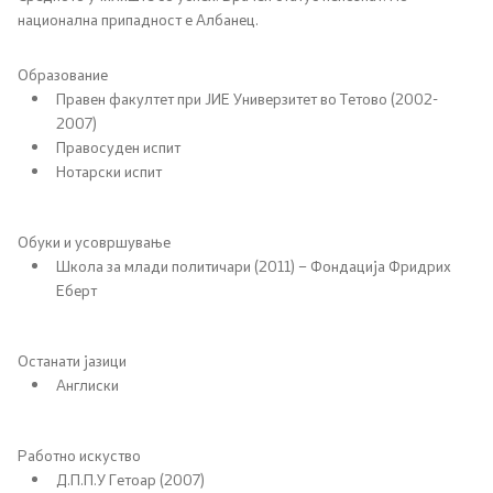
национална припадност е Албанец.
Планови
Образование
Правен факултет при ЈИЕ Универзитет во Тетово (2002-
Регистри
2007)
Правосуден испит
Листа согласно закон за квалитет на воздух
Нотарски испит
Информации
Обуки и усовршување
Школа за млади политичари (2011) – Фондација Фридрих
Национални извештаи
Еберт
Меѓународни извештаи
Останати јазици
Англиски
е-Портали
Работно искуство
Проекти
Д.П.П.У Гетоар (2007)