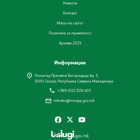
Завршени јавни огласи
Новости
Контакт
Конкурси
Мапа на сајтот
Завршени конкурси
Политика за приватност
Архива 2025
Контакт
Информации
Контакт
Плоштад Пресвета Богородица бр. 3,
1000 Скопје, Република Северна Македонија
Изјава за пристапност
+389 (02) 3251 403
infoeko@moepp.gov.mk
Со еден клик до сите услуги