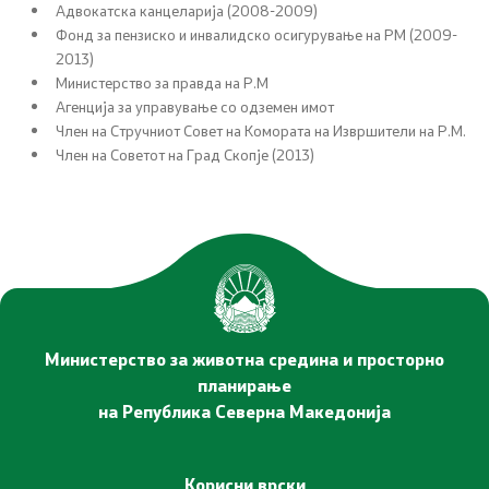
Адвокатска канцеларија (2008-2009)
Фонд за пензиско и инвалидско осигурување на РМ (2009-
Услуги
2013)
Министерство за правда на Р.М
EXIM
Агенција за управување со одземен имот
Член на Стручниот Совет на Комората на Извршители на Р.М.
ИСКЗ
Член на Советот на Град Скопје (2013)
Студии за ОВЖС
Вода
Бучава
Министерство за животна средина и просторно
Просторно планирање
планирање
на Република Северна Македонија
Природа
Воздух
Корисни врски