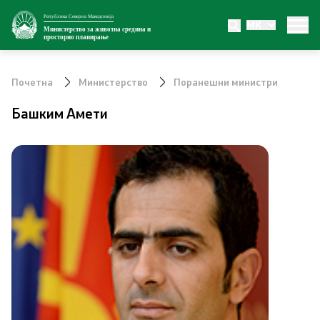
Република Северна Македонија
MK
Министерство
Министерство за животна средина и
просторно планирање
За министерството
Почетна
Министерство
Поранешни министри
Внатрешна организација
Башким Амети
Сектори
Органи во состав
Транспарентност
Односи со јавност
Новости