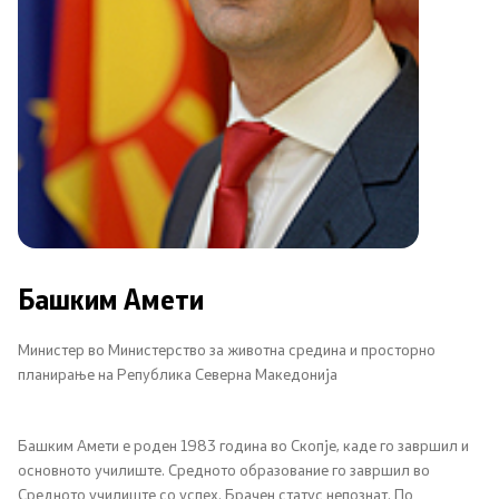
Соопштенија
Промотивни материјали
Позитивна промена
Регулатива
Законодавство
Башким Амети
Конвенции
Министер во Министерство за животна средина и просторно
планирање на Република Северна Македонија
Документи
Стратегии
Башким Амети е роден 1983 година во Скопје, каде го завршил и
основното училиште. Средното образование го завршил во
Средното училиште со успех. Брачен статус непознат. По
Програми