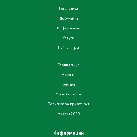
Завршени јавни огласи
Регулатива
Конкурси
Документи
Информации
Завршени конкурси
Услуги
Публикации
Контакт
Соопштенија
Контакт
Новости
Изјава за пристапност
Контакт
Мапа на сајтот
Политика за приватност
Архива 2025
Со еден клик до сите услуги
Информации