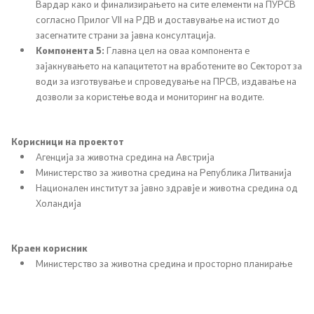
Вардар како и финализирањето на сите елементи на ПУРСВ
согласно Прилог VII на РДВ и доставување на истиот до
Услуги
засегнатите страни за јавна консултација.
Компонента 5:
Главна цел на оваа компонента е
EXIM
зајакнувањето на капацитетот на вработените во Секторот за
води за изготвување и спроведување на ПРСВ, издавање на
ИСКЗ
дозволи за користење вода и мониторинг на водите.
Студии за ОВЖС
Корисници на проектот
Агенција за животна средина на Австрија
Вода
Министерство за животна средина на Република Литванија
Национален институт за јавно здравје и животна средина од
Бучава
Холандија
Просторно планирање
Краен корисник
Министерство за животна средина и просторно планирање
Природа
Воздух