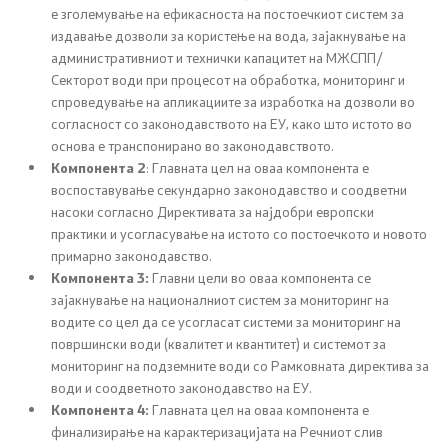
е зголемување на ефикасноста на постоечкиот систем за
издавање дозволи за користење на вода, зајакнување на
Планови
административниот и технички капацитет на МЖСПП/
Секторот води при процесот на обработка, мониторинг и
Регистри
спроведување на апликациите за изработка на дозволи во
согласност со законодавството на ЕУ, како што истото во
Листа согласно закон за квалитет на воздух
основа е транспонирано во законодавството.
Компонента 2
: Главната цел на оваа компонента е
воспоставување секундарно законодавство и соодветни
насоки согласно Директивата за најдобри европски
Информации
практики и усогласување на истото со постоечкото и новото
примарно законодавство.
Национални извештаи
Компонента 3:
Главни цели во оваа компонента се
зајакнување на националниот систем за мониторинг на
Меѓународни извештаи
водите со цел да се усогласат системи за мониторинг на
површински води (квалитет и квантитет) и системот за
е-Портали
мониторинг на подземните води со Рамковната директива за
води и соодветното законодавство на ЕУ.
Компонента 4:
Главната цел на оваа компонента е
Проекти
финализирање на карактеризацијата на Речниот слив