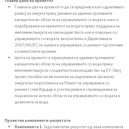
Главни цели на проектот
Соопштенија
Главната цел на проектот е да се придонесе кон одржливиот
развој на земјата преку јакнење на административните
Промотивни материјали
капацитети во областа на управувањето со водата, како и
подобрување на квалитетот на водата преку поддршка на
Позитивна промена
имплементацијата на законодавството кое е поврзано со
управувањето со водата, вклучително и Директивната
2007/60/EC за оценка и управување со ризикот од поплави
Регулатива
и климатските промени.
Целта на проектот е зајакнување на административните
капацитети во областа на управувањето со вода преку
Законодавство
имплементација на соодветнотозаконодавство од ЕУ. Овој
проект посебно ќе им помогне на надлежните органи во
Конвенции
земјата во подготовката на Планот за управување со
речниот слив Вардар и усогласување и спроведување на
подзаконски акти во областа на управувањето со водата и
Документи
дозволите за вода.
Стратегии
Проектни компоненти-резултати
Компонента 1
: Задолжителен резултат од оваа компонента
Програми