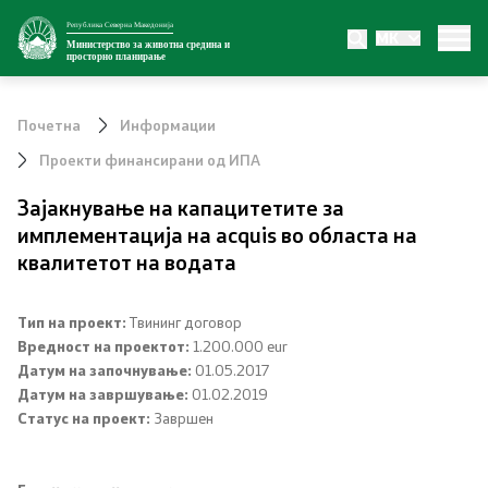
Република Северна Македонија
MK
Министерство
Министерство за животна средина и
просторно планирање
За министерството
Почетна
Информации
Внатрешна организација
Проекти финансирани од ИПА
Зајакнување на капацитетите за
Сектори
имплементација на acquis во областа на
квалитетот на водата
Органи во состав
Транспарентност
Тип на проект:
Tвининг договор
Вредност на проектот:
1.200.000 eur
Датум на започнување:
01.05.2017
Односи со јавност
Датум на завршување:
01.02.2019
Статус на проект:
Завршен
Новости