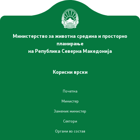
Отпад
Почва
Министерство за животна средина и просторно
Испити
планирање
на Република Северна Македонија
Жиро сметки - Отпад
Корисни врски
Објави
Почетна
Концесии
Министер
Јавни набавки
Заменик министер
Сектори
Јавни огласи
Органи во состав