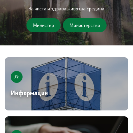
Завршени јавни огласи
За чиста и здрава животна средина
Конкурси
Министер
Министерство
Завршени конкурси
Контакт
Контакт
Изјава за пристапност
Информации
Со еден клик до сите услуги