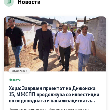
Новости
Соопштенија
Промотивни материјали
Позитивна промена
Регулатива
Законодавство
Конвенции
01/08/2026
Новости
Документи
Хоџа: Завршен проектот на Дижонска
15, МЖСПП продолжува со инвестиции
Стратегии
во водоводната и канализациската
инфраструктура во Чаир
Програми
Проектот е реализиран со финансиска поддршка од