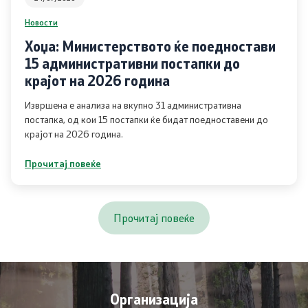
Новости
Отпад
Хоџа: Министерството ќе поедностави
Почва
15 административни постапки до
крајот на 2026 година
Испити
Извршена е анализа на вкупно 31 административна
постапка, од кои 15 постапки ќе бидат поедноставени до
Жиро сметки - Отпад
крајот на 2026 година.
Прочитај повеќе
Објави
Концесии
Прочитај повеќе
Јавни набавки
Јавни огласи
Организација