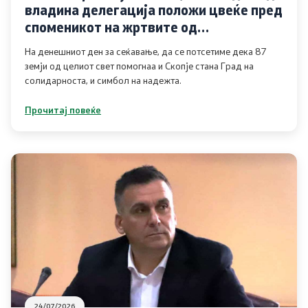
владина делегација положи цвеќе пред
Услуги
споменикот на жртвите од
катастрофалниот земјотрес
На денешниот ден за сеќавање, да се потсетиме дека 87
EXIM
земји од целиот свет помогнаа и Скопје стана Град на
солидарноста, и симбол на надежта.
ИСКЗ
Прочитај повеќе
Студии за ОВЖС
Вода
Бучава
Просторно планирање
Природа
Воздух
24/07/2026