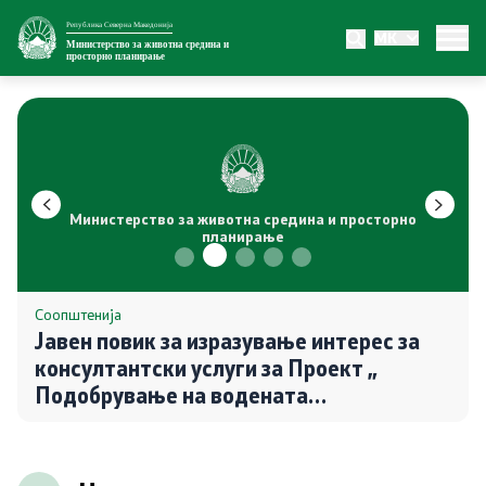
Република Северна Македонија
MK
Министерство
Министерство за животна средина и
просторно планирање
За министерството
Внатрешна организација
Сектори
Министерство за животна средина и просторно
планирање
Органи во состав
Транспарентност
Соопштенија
Јавен повик за изразување интерес за
консултантски услуги за Проект „
Односи со јавност
Подобрување на водената
инфраструктурата на општините во
Новости
Северна Македонија″