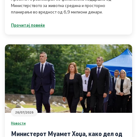
Министерството за животна средина и просторно
планирање во вредност од 6,9 милиони денари.
Планови
Прочитај повеќе
Регистри
Листа согласно закон за квалитет на воздух
Информации
Национални извештаи
Меѓународни извештаи
е-Портали
26/07/2026
Новости
Проекти
Министерот Муамет Хоџа, како дел од