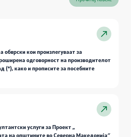
на обврски кои произлегуваат за
проширена одговорност на производителот
д (*), како и прописите за посебните
ултантски услуги за Проект „
та на општините во Северна Македонија″