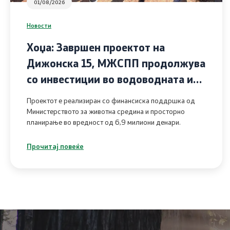
01/08/2026
Новости
Хоџа: Завршен проектот на
Дижонска 15, МЖСПП продолжува
со инвестиции во водоводната и
канализациската инфраструктура
Проектот е реализиран со финансиска поддршка од
во Чаир
Министерството за животна средина и просторно
планирање во вредност од 6,9 милиони денари.
Прочитај повеќе