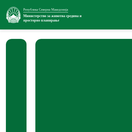
Република Северна Македонија
Министерство
Односи со ј
Министерство за животна средина и
просторно планирање
За министерството
Новости
Внатрешна организација
Соопштени
Сектори
Промотивн
Органи во состав
Позитивна
Транспарентност
Информации
Услуги
Национални извештаи
EXIM