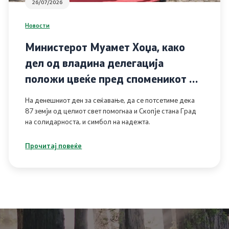
26/07/2026
Новости
Министерот Муамет Хоџа, како
дел од владина делегација
положи цвеќе пред споменикот на
жртвите од катастрофалниот
На денешниот ден за сеќавање, да се потсетиме дека
земјотрес
87 земји од целиот свет помогнаа и Скопје стана Град
на солидарноста, и симбол на надежта.
Прочитај повеќе