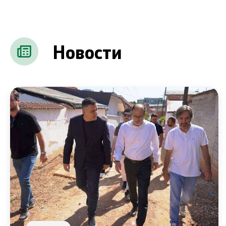
Испити
Жиро смет
Новости