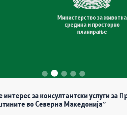
Јавни набавки
Министерство за животна
средина и просторно
а ОВЖС
Јавни огласи
планирање
Завршени јавни огласи
Конкурси
 планирање
Завршени конкурси
во Северна Македонија″