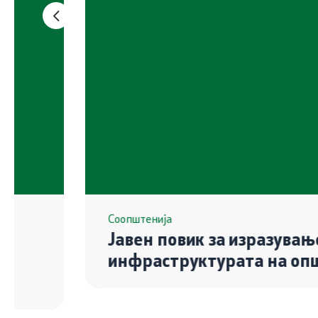
Меѓународни извештаи
ИСКЗ
е-Портали
Студии з
Проекти
Вода
Бучава
Просторно
Природа
Соопштенија
Јавен повик за изразување интерес за консултантски услуги за Проект „ Подобрување на водената
Воздух
инфраструктурата на општините 
Отпад
Почва