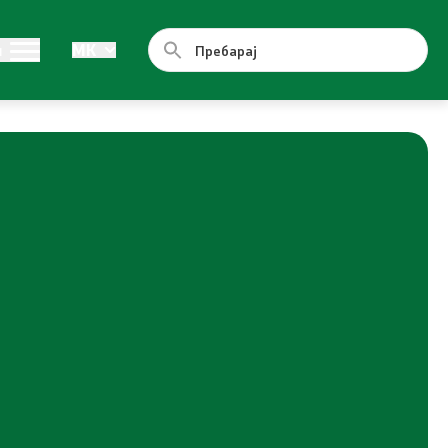
Документи
и
MK
Стратегии
Програми
Планови
Регистри
Листа согласно закон за квалитет на
воздух
Контакт
Контакт