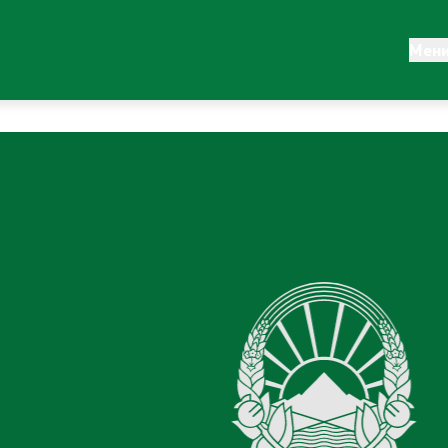
авност
Регулатива
Мен
Законодавство
ја
Конвенции
и материјали
 промена
Објави
Концесии