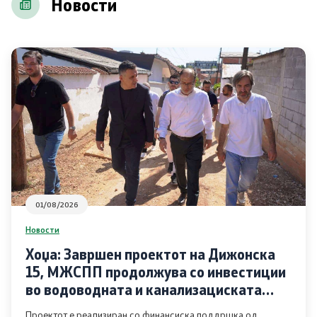
Новости
Соопштенија
Промотивни материјали
Позитивна промена
Регулатива
Законодавство
Конвенции
01/08/2026
Новости
Документи
Хоџа: Завршен проектот на Дижонска
15, МЖСПП продолжува со инвестиции
Стратегии
во водоводната и канализациската
инфраструктура во Чаир
Програми
Проектот е реализиран со финансиска поддршка од