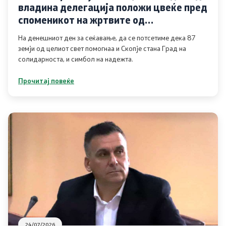
владина делегација положи цвеќе пред
Услуги
споменикот на жртвите од
катастрофалниот земјотрес
На денешниот ден за сеќавање, да се потсетиме дека 87
EXIM
земји од целиот свет помогнаа и Скопје стана Град на
солидарноста, и симбол на надежта.
ИСКЗ
Прочитај повеќе
Студии за ОВЖС
Вода
Бучава
Просторно планирање
Природа
Воздух
24/07/2026