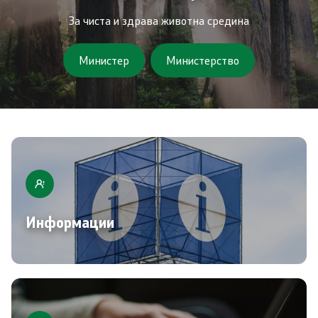
Завршени јавни огласи
За чиста и здрава животна средина
Конкурси
Министер
Министерство
Завршени конкурси
Контакт
Контакт
Изјава за пристапност
Информации
Со еден клик до сите услуги