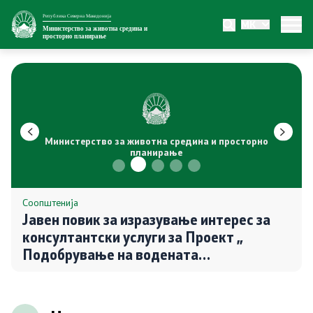
Република Северна Македонија
MK
Министерство
Министерство за животна средина и
просторно планирање
За министерството
Внатрешна организација
Сектори
Министерство за животна средина и просторно
планирање
Органи во состав
Транспарентност
Соопштенија
Јавен повик за изразување интерес за
консултантски услуги за Проект „
Односи со јавност
Подобрување на водената
инфраструктурата на општините во
Новости
Северна Македонија″