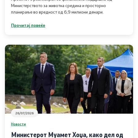
Министерството за животна средина и просторно
планирање во вредност од 6,9 милиони денари.
Планови
Прочитај повеќе
Регистри
Листа согласно закон за квалитет на воздух
Информации
Национални извештаи
Меѓународни извештаи
е-Портали
26/07/2026
Новости
Проекти
Министерот Муамет Хоџа, како дел од