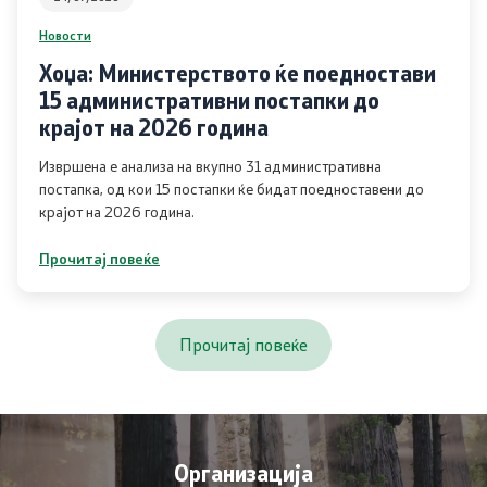
Новости
Отпад
Хоџа: Министерството ќе поедностави
Почва
15 административни постапки до
крајот на 2026 година
Испити
Извршена е анализа на вкупно 31 административна
постапка, од кои 15 постапки ќе бидат поедноставени до
Жиро сметки - Отпад
крајот на 2026 година.
Прочитај повеќе
Објави
Концесии
Прочитај повеќе
Јавни набавки
Јавни огласи
Организација